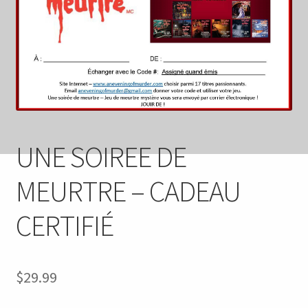
FAQ
My account
Checkout
Contact Us
UNE SOIREE DE
Cart
MEURTRE – CADEAU
CERTIFIÉ
$
29.99