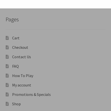
Pages
Cart
Checkout
Contact Us
FAQ
How To Play
My account
Promotions & Specials
Shop