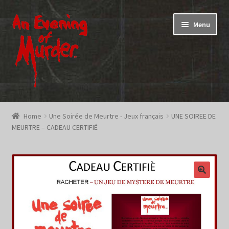
Skip
Skip
Menu
to
to
navigation
content
Home
Home
Une Soirée de Meurtre - Jeux français
UNE SOIREE DE
MEURTRE – CADEAU CERTIFIÉ
Promotions & Specials
Testimonials
Shop
How To Play