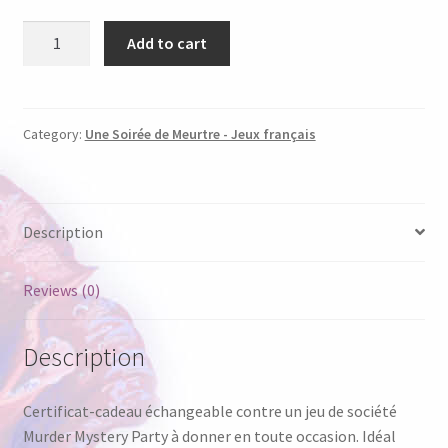
UNE
Add to cart
SOIREE
DE
MEURTRE
-
Category:
Une Soirée de Meurtre - Jeux français
CADEAU
CERTIFIÉ
quantity
Description
Reviews (0)
Description
Certificat-cadeau échangeable contre un jeu de société
Murder Mystery Party à donner en toute occasion. Idéal